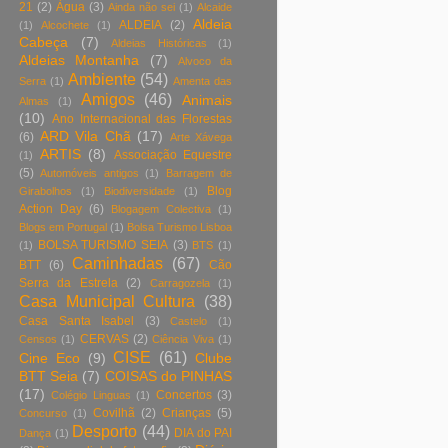
21
(2)
Àgua
(3)
Ainda não sei
(1)
Alcaide
Aldeia
ALDEIA
(2)
(1)
Alcochete
(1)
Cabeça
(7)
Aldeias Históricas
(1)
Aldeias Montanha
(7)
Alvoco da
Ambiente
(54)
Serra
(1)
Amenta das
Amigos
(46)
Animais
Almas
(1)
(10)
Ano Internacional das Florestas
ARD Vila Chã
(17)
(6)
Arte Xávega
ARTIS
(8)
Associação Equestre
(1)
(5)
Automóveis antigos
(1)
Barragem de
Blog
Girabolhos
(1)
Biodiversidade
(1)
Action Day
(6)
Blogagem Colectiva
(1)
Blogs em Portugal
(1)
Bolsa Turismo Lisboa
BOLSA TURISMO SEIA
(3)
(1)
BTS
(1)
Caminhadas
(67)
BTT
(6)
Cão
Serra da Estrela
(2)
Carragozela
(1)
Casa Municipal Cultura
(38)
Casa Santa Isabel
(3)
Castelo
(1)
CERVAS
(2)
Censos
(1)
Ciência Viva
(1)
CISE
(61)
Cine Eco
(9)
Clube
BTT Seia
(7)
COISAS do PINHAS
(17)
Concertos
(3)
Colégio Linguas
(1)
Covilhã
(2)
Crianças
(5)
Concurso
(1)
Desporto
(44)
DIA do PAI
Dança
(1)