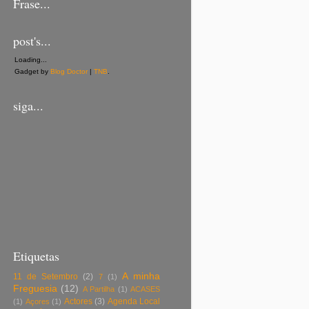
Frase...
post's...
Loading...
Gadget by
Blog Doctor
|
TNB
.
siga...
Etiquetas
A minha
11 de Setembro
(2)
7
(1)
Freguesia
(12)
A Partilha
(1)
ACASES
Actores
(3)
Agenda Local
(1)
Açores
(1)