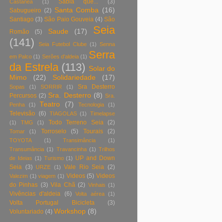
Sabia que...
(3)
Castanea
(1)
Santa Comba
(16)
Sabugueiro
(2)
Santiago
(3)
São Paio Gouveia
(4)
São
Seia
Saude
(17)
Romão
(5)
(141)
Seia Futebol Clube
(1)
Senna
Serra
em Palco
(1)
Serões d'aldeia
(1)
da Estrela
(113)
Solar do
Mimo
(22)
Solidariedade
(17)
Sra Desterro
Sopas
(1)
SORRIR
(1)
Sra. Desterro
(8)
Percursos
(2)
Sra.
Teatro
(7)
Penha
(1)
Tecnologia
(1)
Televisão
(6)
TIAGOLAS
(1)
Timelapse
Todo Terreno Seia
(2)
(1)
TMG
(1)
Torroselo
(5)
Tourais
(2)
Tomar
(1)
TOYOTA
(1)
Transimância
(1)
Transumância
(1)
Travancinha
(1)
Trilhos
UP and Down
de Ideias
(1)
Turismo
(1)
Seia
(3)
Vale Rio Seia
(2)
URZE
(1)
Videos
(5)
Videos
Valezim
(1)
viagem
(1)
do Pinhas
(3)
Vila Chã
(2)
Vinhais
(1)
Vivências d'aldeia
(6)
Volta aérea
(1)
Volta Portugal Bicicleta
(3)
Workshop
(8)
Voluntariado
(4)