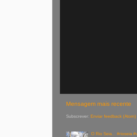
Mensagem mais recente
Subscrever:
Enviar feedback (Atom)
O Rio Seia... #rioseia #