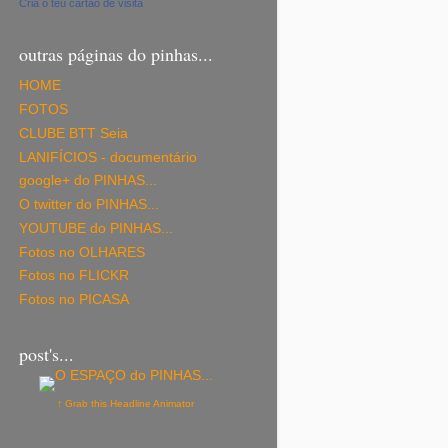
Cria o teu cartão de visita
outras páginas do pinhas...
HOME
FOTOS
CLUBE BTT Seia
LANIFÍCIOS - documentário
google+ do PINHAS...
O twitter do PINHAS...
YOUTUBE do PINHAS...
Fotos no OLHARES
Fotos no FLICKR
Fotos no PICASA
post's...
↑ Grab this Headline Animator