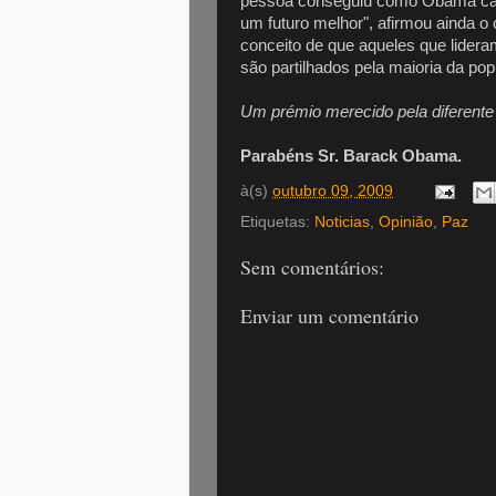
pessoa conseguiu como Obama cap
um futuro melhor", afirmou ainda o
conceito de que aqueles que lidera
são partilhados pela maioria da pop
Um prémio merecido pela diferente vi
Parabéns Sr. Barack Obama.
à(s)
outubro 09, 2009
Etiquetas:
Noticias
,
Opinião
,
Paz
Sem comentários:
Enviar um comentário