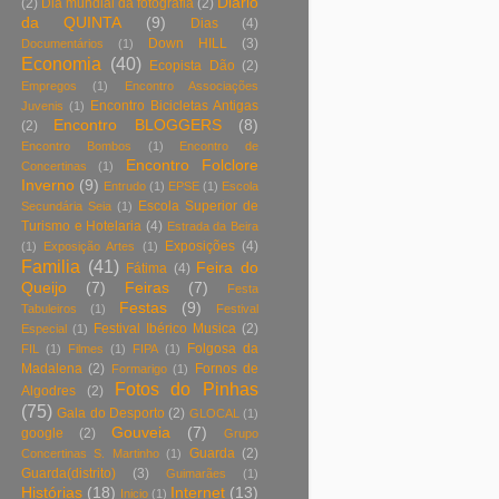
Diário
(2)
Dia mundial da fotografia
(2)
da QUINTA
(9)
Dias
(4)
Down HILL
(3)
Documentários
(1)
Economia
(40)
Ecopista Dão
(2)
Empregos
(1)
Encontro Associações
Encontro Bicicletas Antigas
Juvenis
(1)
Encontro BLOGGERS
(8)
(2)
Encontro Bombos
(1)
Encontro de
Encontro Folclore
Concertinas
(1)
Inverno
(9)
Entrudo
(1)
EPSE
(1)
Escola
Escola Superior de
Secundária Seia
(1)
Turismo e Hotelaria
(4)
Estrada da Beira
Exposições
(4)
(1)
Exposição Artes
(1)
Familia
(41)
Feira do
Fátima
(4)
Queijo
(7)
Feiras
(7)
Festa
Festas
(9)
Tabuleiros
(1)
Festival
Festival Ibérico Musica
(2)
Especial
(1)
Folgosa da
FIL
(1)
Filmes
(1)
FIPA
(1)
Madalena
(2)
Fornos de
Formarigo
(1)
Fotos do Pinhas
Algodres
(2)
(75)
Gala do Desporto
(2)
GLOCAL
(1)
Gouveia
(7)
google
(2)
Grupo
Guarda
(2)
Concertinas S. Martinho
(1)
Guarda(distrito)
(3)
Guimarães
(1)
Histórias
(18)
Internet
(13)
Inicio
(1)