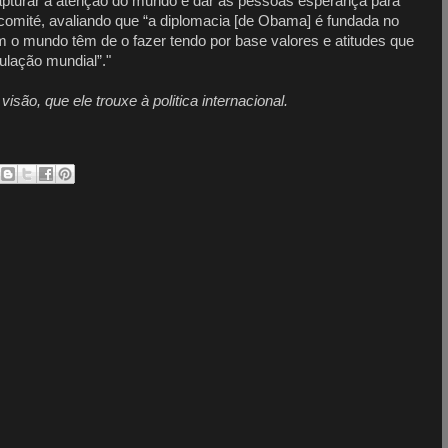
turar a atenção do mundo e dar às pessoas esperança para
 comité, avaliando que “a diplomacia [de Obama] é fundada no
m o mundo têm de o fazer tendo por base valores e atitudes que
ulação mundial”."
são, que ele trouxe à politica internacional.