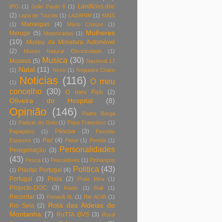
Lanifícios.doc
IPO
(1)
João Paulo II
(1)
(2)
Lapa de Tourais
(1)
LAZARIM
(1)
MAIS
Manteigas
(4)
(1)
Mário Crespo
(1)
Mulheres
Meruge
(5)
Motorizadas
(1)
(10)
Museu da Miniatura Automóvel
(2)
Museu Natural Electricidade
(1)
Musica
(30)
Museus
(5)
Nacional 17
Natal
(11)
(1)
Neve
(1)
Nogueira Cravo
Noticias
(116)
O meu
(1)
concelho
(30)
O meu País
(2)
Oliveira do Hospital
(8)
Opinião
(146)
Padre Borga
(1)
Palácio do Gelo
(1)
Papa Francisco
(1)
Páscoa
(3)
Papagaios
(1)
Passeio
Paz
(4)
Equestre
(1)
Peixe
(1)
Penela
(1)
Personalidades
Peregrinação
(3)
(43)
Pesca
(1)
Pescadores
(1)
Pinhanços
Politica
(43)
Plantar Portugal
(4)
(1)
Portugal
(3)
Praia
(2)
Praia Mira
(1)
Projecto-DOC
(3)
Rádio
(1)
Rali
(1)
Recordar
(3)
Renault 4L
(1)
Rio ALVA
(1)
Rota das Aldeias de
Rio Seia
(2)
Montanha
(7)
RoTTA BVS
(3)
Rural